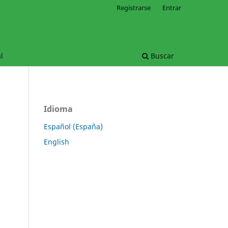
Registrarse
Entrar
l
Buscar
Idioma
Español (España)
English