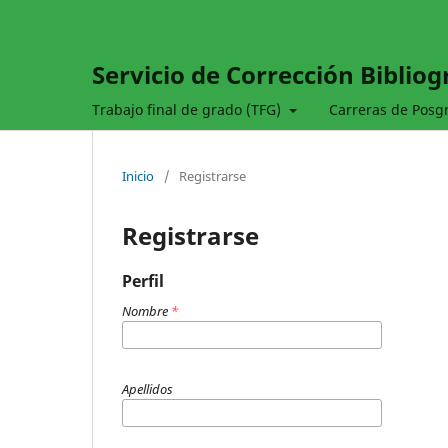
Servicio de Corrección Bibliog
Trabajo final de grado (TFG)
Carreras de Pos
Inicio
/
Registrarse
Registrarse
Perfil
Nombre
*
Apellidos